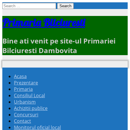
Search
for:
Primaria Bilciuresti
Bine ati venit pe site-ul Primariei
Bilciuresti Dambovita
Acasa
Prezentare
Primaria
Consiliul Local
Urbanism
Achizitii publice
Concursuri
Contact
Monitorul oficial local