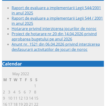
Raport de evaluare a implementarii Legii 544/2001
in anul 2025
Raport de evaluare a implementarii Legii 544 / 2001
in anul 2025
Hotarare privind interzicerea jocurilor de noroc
Proiect de hotarare nr.20 din 14.04.2026 privind
aprobarea bugetului pe anul 2026
Anunt nr. 1521 din 06.04.2026 privind interzicerea
desfasurarii activitatilor de jocuri de noroc
Calendar
May 2022
M
T
W
T
F
S
S
1
2
3
4
5
6
7
8
9
10
11
12
13
14
15
16
17
18
19
20
21
22