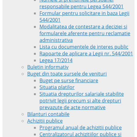
responsabile pentru Legea 544/2001
Formular pentru solicitare in baza Legii
544/2001
Modalitatea de contestare a deciziei si
formularele aferente pentru reclamatie
administrativa
Lista cu documentele de interes public
Rapoarte de aplicare a Legii nr. 544/2001
Legea 17/2014
Buletin informativ
Buget din toate sursele de venituri
Buget pe surse financiare
Situatia platilor
Situatia drepturilor salariale stabilite
potrivit legii precum si alte drepturi
prevazute de acte normative
Bilanturi contabile
Achizitii publice
Programul anual de achizitii publice
Centralizatorul achizitiilor publice si