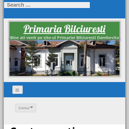
Search
for:
Primaria Bilciuresti
Bine ati venit pe site-ul Primariei Bilciuresti Dambovita
Sidebar