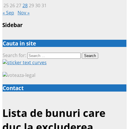
25
26
27
28
29
30
31
« Sep
Nov »
Sidebar
Cauta in site
Search for:
Contact
Lista de bunuri care
duc la excluderea