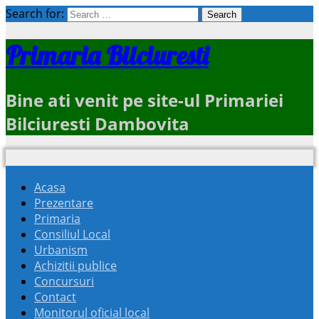
Search for:
Primaria Bilciuresti
Bine ati venit pe site-ul Primariei
Bilciuresti Dambovita
Acasa
Prezentare
Primaria
Consiliul Local
Urbanism
Achizitii publice
Concursuri
Contact
Monitorul oficial local