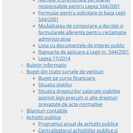
responsabile pentru Legea 544/2001
Formular pentru solicitare in baza Legii
544/2001
Modalitatea de contestare a deciziei si
formularele aferente pentru reclamatie
administrativa
Lista cu documentele de interes public
Rapoarte de aplicare a Legii nr. 544/2001
Legea 17/2014
Buletin informativ
Buget din toate sursele de venituri
Buget pe surse financiare
Situatia platilor
Situatia drepturilor salariale stabilite
potrivit legii precum si alte drepturi
prevazute de acte normative
Bilanturi contabile
Achizitii publice
Programul anual de achizitii publice
Centralizatorul achizitiilor publice si