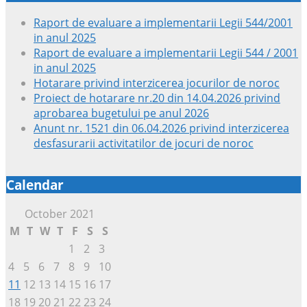
Raport de evaluare a implementarii Legii 544/2001
in anul 2025
Raport de evaluare a implementarii Legii 544 / 2001
in anul 2025
Hotarare privind interzicerea jocurilor de noroc
Proiect de hotarare nr.20 din 14.04.2026 privind
aprobarea bugetului pe anul 2026
Anunt nr. 1521 din 06.04.2026 privind interzicerea
desfasurarii activitatilor de jocuri de noroc
Calendar
October 2021
M
T
W
T
F
S
S
1
2
3
4
5
6
7
8
9
10
11
12
13
14
15
16
17
18
19
20
21
22
23
24