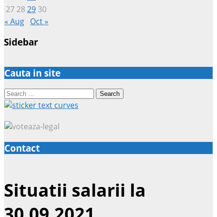
27
28
29
30
« Aug
Oct »
Sidebar
Cauta in site
Search
for:
Contact
Situatii salarii la
30.09.2021