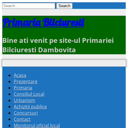
Search
for:
Primaria Bilciuresti
Bine ati venit pe site-ul Primariei
Bilciuresti Dambovita
Acasa
Prezentare
Primaria
Consiliul Local
Urbanism
Achizitii publice
Concursuri
Contact
Monitorul oficial local