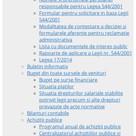
responsabile pentru Legea 544/2001
Formular pentru solicitare in baza Legii
544/2001
Modalitatea de contestare a deciziei si
formularele aferente pentru reclamatie
administrativa
Lista cu documentele de interes public
Rapoarte de aplicare a Legii nr. 544/2001
Legea 17/2014
Buletin informativ
Buget din toate sursele de venituri
Buget pe surse financiare
Situatia platilor
Situatia drepturilor salariale stabilite
potrivit legii precum si alte drepturi
prevazute de acte normative
Bilanturi contabile
Achizitii publice
Programul anual de achizitii publice
Centralizatorul achizitiilor publice si