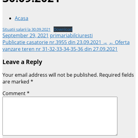
Acasa
Situatii salarii la 30.09.2021
Download
September 29, 2021
primariabilciuresti
Post
Publicatie casatorie nr.3955 din 23.09.2021 →
← Oferta
vanzare teren nr 31-32-33-34-35-36 din 27.09.2021
navigation
Leave a Reply
Your email address will not be published.
Required fields
are marked
*
Comment
*