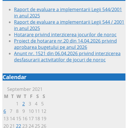
Raport de evaluare a implementarii Legii 544/2001
in anul 2025
Raport de evaluare a implementarii Legii 544 / 2001
in anul 2025
Hotarare privind interzicerea jocurilor de noroc
Proiect de hotarare nr.20 din 14.04.2026 privind
aprobarea bugetului pe anul 2026
Anunt nr. 1521 din 06.04.2026 privind interzicerea
desfasurarii activitatilor de jocuri de noroc
Calendar
September 2021
M
T
W
T
F
S
S
1
2
3
4
5
6
7
8
9
10
11
12
13
14
15
16
17
18
19
20
21
22
23
24
25
26