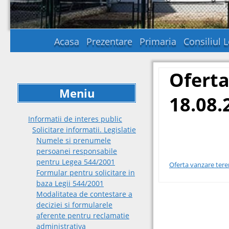
Acasa
Prezentare
Primaria
Consiliul L
Oferta
Meniu
18.08.
Informatii de interes public
Solicitare informatii. Legislatie
Numele si prenumele
persoanei responsabile
pentru Legea 544/2001
Oferta vanzare tere
Formular pentru solicitare in
baza Legii 544/2001
Modalitatea de contestare a
Post
deciziei si formularele
aferente pentru reclamatie
navigat
administrativa