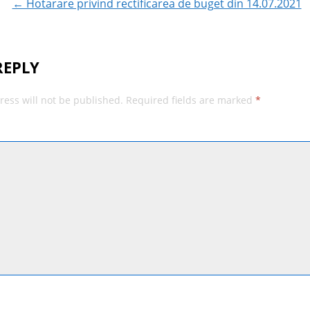
← Hotarare privind rectificarea de buget din 14.07.2021
REPLY
ress will not be published.
Required fields are marked
*