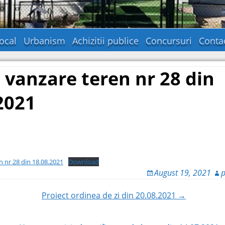
ocal
Urbanism
Achizitii publice
Concursuri
Conta
 vanzare teren nr 28 din
2021
n nr 28 din 18.08.2021
Download
August 19, 2021
p
Proiect ordinea de zi din 20.08.2021 →
ion