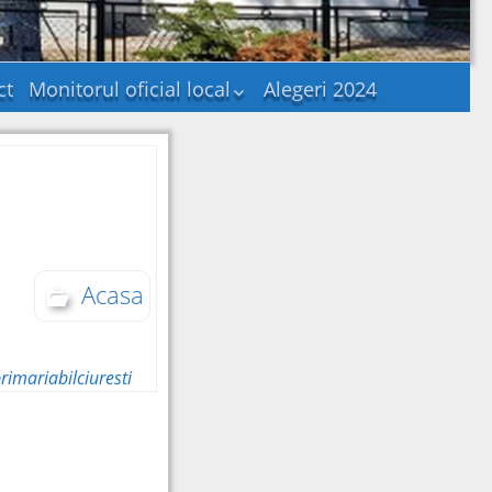
ct
Monitorul oficial local
Alegeri 2024
Statutul unității
administrativ-
teritoriale
Regulamentele
privind procedurile
administrative
Hotararile autoritatii
deliberative
Acasa
Documente și
informații financiare
Dispozițiile autorității
rimariabilciuresti
executive
Alte documente
Publicatii casatorii
Consultare publica –
Probleme de interes