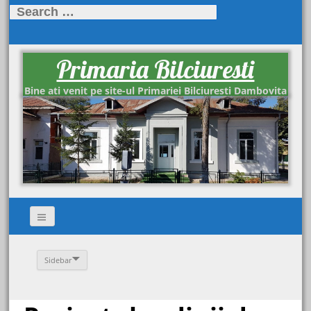
Search
for:
Primaria Bilciuresti
Bine ati venit pe site-ul Primariei Bilciuresti Dambovita
Sidebar