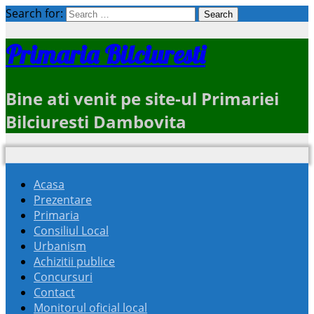
Search for:
Primaria Bilciuresti
Bine ati venit pe site-ul Primariei
Bilciuresti Dambovita
Acasa
Prezentare
Primaria
Consiliul Local
Urbanism
Achizitii publice
Concursuri
Contact
Monitorul oficial local