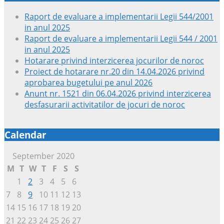
Raport de evaluare a implementarii Legii 544/2001
in anul 2025
Raport de evaluare a implementarii Legii 544 / 2001
in anul 2025
Hotarare privind interzicerea jocurilor de noroc
Proiect de hotarare nr.20 din 14.04.2026 privind
aprobarea bugetului pe anul 2026
Anunt nr. 1521 din 06.04.2026 privind interzicerea
desfasurarii activitatilor de jocuri de noroc
Calendar
September 2020
M
T
W
T
F
S
S
1
2
3
4
5
6
7
8
9
10
11
12
13
14
15
16
17
18
19
20
21
22
23
24
25
26
27