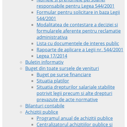
responsabile pentru Legea 544/2001
Formular pentru solicitare in baza Legii
544/2001
Modalitatea de contestare a deciziei si
formularele aferente pentru reclamatie
administrativa
Lista cu documentele de interes public
Rapoarte de aplicare a Legii nr. 544/2001
Legea 17/2014
Buletin informativ
Buget din toate sursele de venituri
Buget pe surse financiare
Situatia platilor
Situatia drepturilor salariale stabilite
potrivit legii precum si alte drepturi
prevazute de acte normative
Bilanturi contabile
Achizitii publice
Programul anual de achizitii publice
Centralizatorul achizitiilor publice si