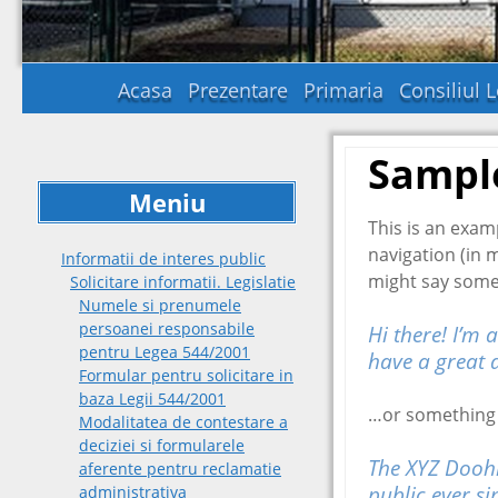
Acasa
Prezentare
Primaria
Consiliul L
Sampl
Meniu
This is an examp
navigation (in 
Informatii de interes public
might say somet
Solicitare informatii. Legislatie
Numele si prenumele
persoanei responsabile
Hi there! I’m 
pentru Legea 544/2001
have a great d
Formular pentru solicitare in
baza Legii 544/2001
…or something l
Modalitatea de contestare a
deciziei si formularele
The XYZ Doohi
aferente pentru reclamatie
public ever s
administrativa