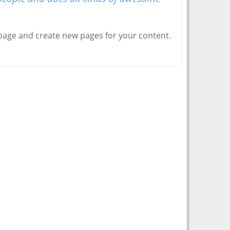
public care urmează
sa fie dezbătute de
autoritățile
administrației
 page and create new pages for your content.
publice locale