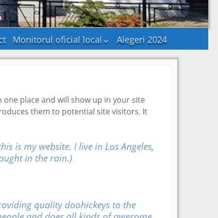
ct
Monitorul oficial local
Alegeri 2024
Statutul unității
administrativ-
teritoriale
Regulamentele
privind procedurile
in one place and will show up in your site
administrative
duces them to potential site visitors. It
Hotararile autoritatii
deliberative
Documente și
is is my website. I live in Los Angeles,
informații financiare
aught in the rain.)
Dispozițiile autorității
executive
Alte documente
Publicatii casatorii
Consultare publica –
viding quality doohickeys to the
Probleme de interes
 people and does all kinds of awesome