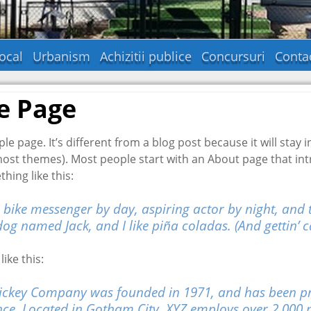
ocal
Urbanism
Achizitii publice
Concursuri
Conta
e Page
le page. It’s different from a blog post because it will stay 
most themes). Most people start with an About page that intro
hing like this:
a bike messenger by day, aspiring actor by night, and th
og named Jack, and I like piña coladas. (And gettin’ c
ike this:
ckey Company was founded in 1971, and has been pro
ince. Located in Gotham City, XYZ employs over 2,000